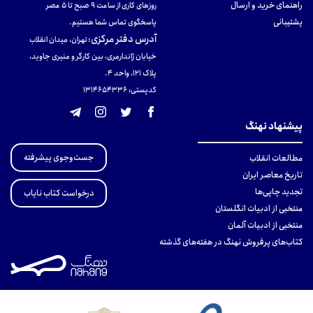
راهنمای خرید و ارسال
روزهای کاری از ساعت ۹ صبح تا ۵ عصر
پشتیبانی
پاسخگوی تماس شما هستیم.
آدرس دفتر مرکزی
:
تهران، میدان انقلاب
خیابان ژاندارمری، بین کارگر و منیری جاوید،
پلاک 121، واحد ۴.
کدپستی: 131465433۶
پیشنهاد نهنگ
جست‌وجوی پیشرفته
مطالعات انقلاب
تاریخ معاصر ایران
تجدید چاپی‌ها
درخواست کتاب نایاب
منتخبی از ادبیات انگلستان
منتخبی از ادبیات آلمان
کتاب‌های پرفروش نهنگ در هفته‌های گذشته