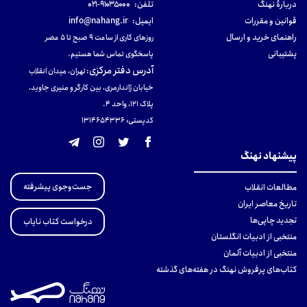
دربارهٔ نهنگ
تلفن:
۹۱۰۳۵۰۰۰-۰۲۱
قوانین و مقررات
ایمیل:
info@nahang.ir
راهنمای خرید و ارسال
روزهای کاری از ساعت ۹ صبح تا ۵ عصر
پشتیبانی
پاسخگوی تماس شما هستیم.
آدرس دفتر مرکزی
:
تهران، میدان انقلاب
خیابان ژاندارمری، بین کارگر و منیری جاوید،
پلاک 121، واحد ۴.
کدپستی: 131465433۶
پیشنهاد نهنگ
جست‌وجوی پیشرفته
مطالعات انقلاب
تاریخ معاصر ایران
تجدید چاپی‌ها
درخواست کتاب نایاب
منتخبی از ادبیات انگلستان
منتخبی از ادبیات آلمان
کتاب‌های پرفروش نهنگ در هفته‌های گذشته