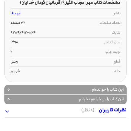
مشخصات کتاب مهر اعجاب انگیز 9 (قربانیان گودال خدایان)
ناشر
ابوعطا
تعداد صفحات
32 صفحه
شابک
9789641701064
سال انتشار
1390
نوبت چاپ
2
قطع
رحلی
جلد
شومیز
0
این کتاب را خوانده‌ام.
0
این کتاب را می‌خواهم بخوانم.
نظرات کاربران
(0 نظر)