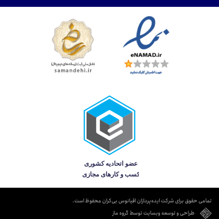
تمامی حقوق برای شرکت ایده‌پردازان اقیانوس بی‌کران محفوظ است.
طراحی و توسعه وبسایت توسط گروه ماز