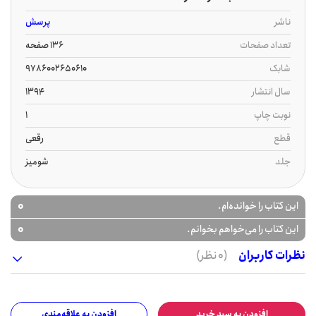
ناشر
پرسش
تعداد صفحات
136 صفحه
شابک
9786002650610
سال انتشار
1394
نوبت چاپ
1
قطع
رقعی
جلد
شومیز
0
این کتاب را خوانده‌ام.
0
این کتاب را می‌خواهم بخوانم.
نظرات کاربران
(0 نظر)
افزودن به سبد خرید
افزودن به علاقه‌مندی