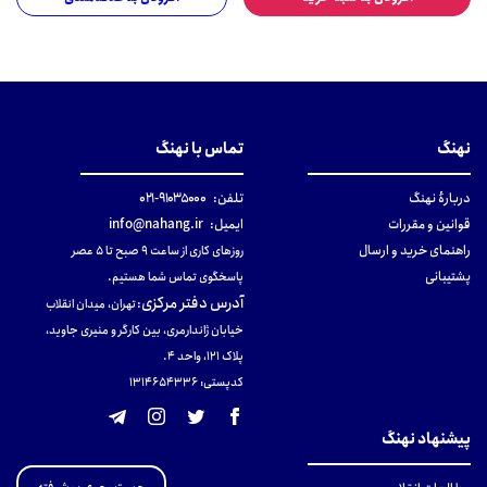
نهنگ
تماس با نهنگ
دربارهٔ نهنگ
تلفن:
۹۱۰۳۵۰۰۰-۰۲۱
قوانین و مقررات
ایمیل:
info@nahang.ir
راهنمای خرید و ارسال
روزهای کاری از ساعت ۹ صبح تا ۵ عصر
پشتیبانی
پاسخگوی تماس شما هستیم.
آدرس دفتر مرکزی
:
تهران، میدان انقلاب
خیابان ژاندارمری، بین کارگر و منیری جاوید،
پلاک 121، واحد ۴.
کدپستی: 131465433۶
پیشنهاد نهنگ