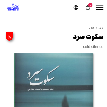
0
خانه
کتاب
سکوت سرد
%
cold silence