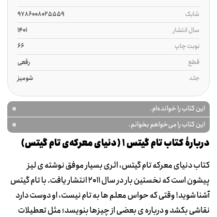
شابک
9786008025559
سال انتشار
1401
نوبت چاپ
66
قطع
رقعی
جلد
شومیز
0
این کتاب را خوانده‌ام.
0
این کتاب را می‌خواهم بخوانم.
دربارۀ کتاب تام گیتس 1 (دنیای معرکه‌ی تام گیتس)
کتاب دنیای معرکه تام گیتس، اثری بسیار موفق نوشته ی لیز
پیشون است که نخستین بار در سال 2011 انتشار یافت. با تام گیتس
آشنا شوید! وقتی که حواس معلم ها به تام نیست، او دوست دارد
نقاشی بکشد و درباره ی بعضی از چیزها بنویسد؛ مثل تعطیلات