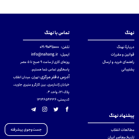
نهنگ
تماس با نهنگ
دربارهٔ نهنگ
تلفن:
۹۱۰۳۵۰۰۰-۰۲۱
قوانین و مقررات
ایمیل:
info@nahang.ir
راهنمای خرید و ارسال
روزهای کاری از ساعت ۹ صبح تا ۵ عصر
پشتیبانی
پاسخگوی تماس شما هستیم.
آدرس دفتر مرکزی
:
تهران، میدان انقلاب
خیابان ژاندارمری، بین کارگر و منیری جاوید،
پلاک 121، واحد ۴.
کدپستی: 131465433۶
پیشنهاد نهنگ
جست‌وجوی پیشرفته
مطالعات انقلاب
تاریخ معاصر ایران