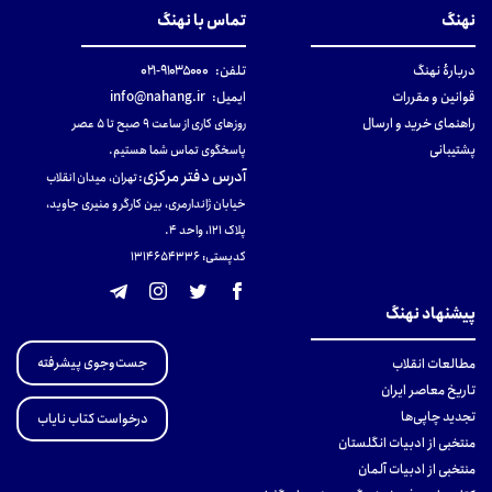
نهنگ
تماس با نهنگ
دربارهٔ نهنگ
تلفن:
۹۱۰۳۵۰۰۰-۰۲۱
قوانین و مقررات
ایمیل:
info@nahang.ir
راهنمای خرید و ارسال
روزهای کاری از ساعت ۹ صبح تا ۵ عصر
پشتیبانی
پاسخگوی تماس شما هستیم.
آدرس دفتر مرکزی
:
تهران، میدان انقلاب
خیابان ژاندارمری، بین کارگر و منیری جاوید،
پلاک 121، واحد ۴.
کدپستی: 131465433۶
پیشنهاد نهنگ
جست‌وجوی پیشرفته
مطالعات انقلاب
تاریخ معاصر ایران
تجدید چاپی‌ها
درخواست کتاب نایاب
منتخبی از ادبیات انگلستان
منتخبی از ادبیات آلمان