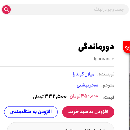
دورماندگی
Ignorance
نويسنده:
میلان کوندرا
مترجم:
سحر بهشتی
350,000
تومان
332,500
تومان
قیمت:
افزودن به سبد خرید
افزودن به علاقه‌مندی