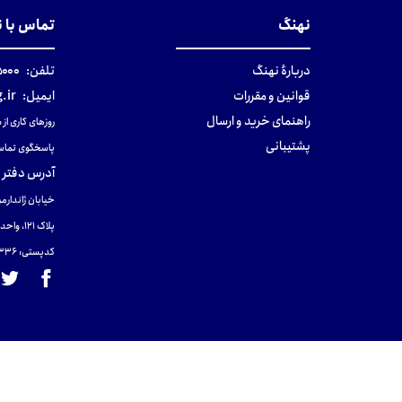
نهنگ
تماس با 
دربارهٔ نهنگ
تلفن:
۰-۰۲۱
قوانین و مقررات
ایمیل:
.ir
راهنمای خرید و ارسال
روزهای کاری از ساعت ۹ صب
پشتیبانی
پاسخگوی تماس
آدرس دفتر 
خیابان ژاندارمر
پلاک 121، واحد ۴.
کدپستی: 131465433۶