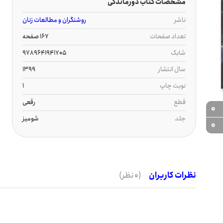
مشخصات کتاب دورماندگی
ناشر
روشنگران و مطالعات زنان
تعداد صفحات
167 صفحه
شابک
9789641941705
سال انتشار
1399
نوبت چاپ
1
قطع
رقعی
0
جلد
شومیز
0
نظرات کاربران
(0 نظر)