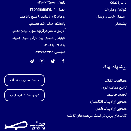
دربارهٔ نهنگ
تلفن:
۹۱۰۳۵۰۰۰-۰۲۱
قوانین و مقررات
ایمیل:
info@nahang.ir
راهنمای خرید و ارسال
روزهای کاری از ساعت ۹ صبح تا ۵ عصر
پشتیبانی
پاسخگوی تماس شما هستیم.
آدرس دفتر مرکزی
:
تهران، میدان انقلاب
خیابان ژاندارمری، بین کارگر و منیری جاوید،
پلاک 121، واحد ۴.
کدپستی: 131465433۶
پیشنهاد نهنگ
جست‌وجوی پیشرفته
مطالعات انقلاب
تاریخ معاصر ایران
تجدید چاپی‌ها
درخواست کتاب نایاب
منتخبی از ادبیات انگلستان
منتخبی از ادبیات آلمان
کتاب‌های پرفروش نهنگ در هفته‌های گذشته