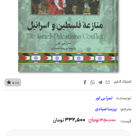
اشتراک‌ گذاری
0
(0)
نويسنده:
تمرا بی اور
مترجم:
پریسا صیادی
تومان
332,500
تومان
350,000
قیمت: