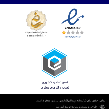
تمامی حقوق برای شرکت ایده‌پردازان اقیانوس بی‌کران محفوظ است.
طراحی و توسعه وبسایت توسط گروه ماز