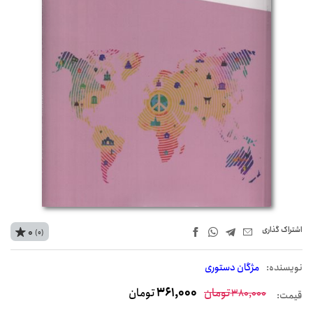
اشتراک‌ گذاری
0
(0)
نويسنده:
مژگان دستوری
تومان
361,000
تومان
380,000
قیمت: