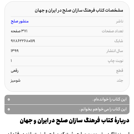
مشخصات کتاب فرهنگ سازان صلح در ایران و جهان
ناشر
منشور صلح
تعداد صفحات
371 صفحه
شابک
9786226801119
سال انتشار
1399
نوبت چاپ
1
قطع
رقعی
جلد
شومیز
0
این کتاب را خوانده‌ام.
0
این کتاب را می‌خواهم بخوانم.
دربارۀ کتاب فرهنگ سازان صلح در ایران و جهان