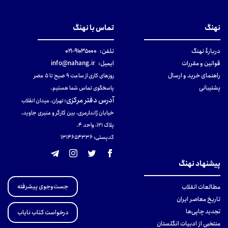
نهنگ
تماس با نهنگ
دربارهٔ نهنگ
تلفن:
۹۱۰۳۵۰۰۰-۰۲۱
قوانین و مقررات
ایمیل:
info@nahang.ir
راهنمای خرید و ارسال
روزهای کاری از ساعت ۹ صبح تا ۵ عصر
پشتیبانی
پاسخگوی تماس شما هستیم.
آدرس دفتر مرکزی
:
تهران، میدان انقلاب
خیابان ژاندارمری، بین کارگر و منیری جاوید،
پلاک 121، واحد ۴.
کدپستی: 131465433۶
پیشنهاد نهنگ
جست‌وجوی پیشرفته
مطالعات انقلاب
تاریخ معاصر ایران
تجدید چاپی‌ها
درخواست کتاب نایاب
منتخبی از ادبیات انگلستان