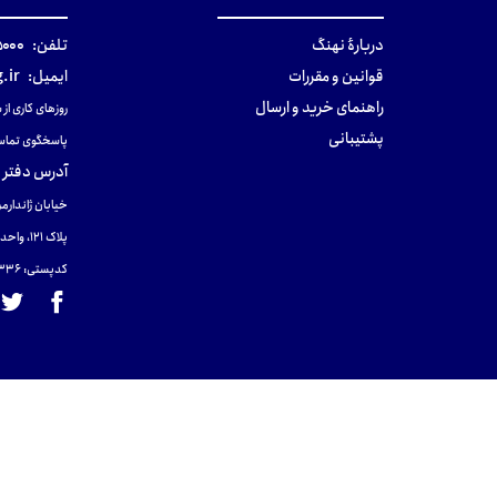
دربارهٔ نهنگ
تلفن:
۰-۰۲۱
قوانین و مقررات
ایمیل:
.ir
راهنمای خرید و ارسال
روزهای کاری از ساعت ۹ صب
پشتیبانی
پاسخگوی تماس
آدرس دفتر 
خیابان ژاندارمر
پلاک 121، واحد ۴.
کدپستی: 131465433۶