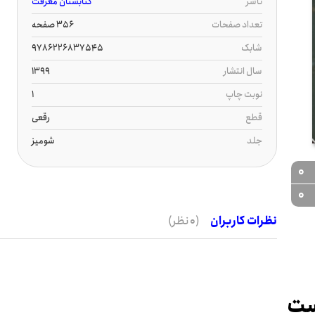
ناشر
کتابستان معرفت
تعداد صفحات
356 صفحه
شابک
9786226837545
سال انتشار
1399
نوبت چاپ
1
قطع
رقعی
جلد
شومیز
0
0
نظرات کاربران
(0 نظر)
وست