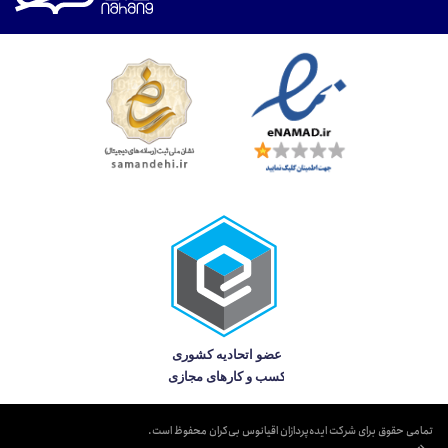
تمامی حقوق برای شرکت ایده‌پردازان اقیانوس بی‌کران محفوظ است.