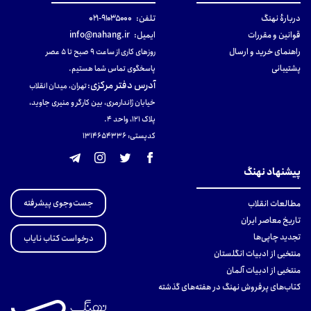
دربارهٔ نهنگ
تلفن:
۹۱۰۳۵۰۰۰-۰۲۱
قوانین و مقررات
ایمیل:
info@nahang.ir
راهنمای خرید و ارسال
روزهای کاری از ساعت ۹ صبح تا ۵ عصر
پشتیبانی
پاسخگوی تماس شما هستیم.
آدرس دفتر مرکزی
:
تهران، میدان انقلاب
خیابان ژاندارمری، بین کارگر و منیری جاوید،
پلاک 121، واحد ۴.
کدپستی: 131465433۶
پیشنهاد نهنگ
جست‌وجوی پیشرفته
مطالعات انقلاب
تاریخ معاصر ایران
تجدید چاپی‌ها
درخواست کتاب نایاب
منتخبی از ادبیات انگلستان
منتخبی از ادبیات آلمان
کتاب‌های پرفروش نهنگ در هفته‌های گذشته