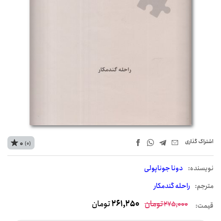
اشتراک‌ گذاری
0
(0)
نويسنده:
دونا جوناپولی
مترجم:
راحله گندمکار
تومان
261,250
تومان
275,000
قیمت: