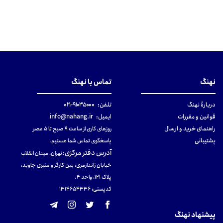
نهنگ
تماس با نهنگ
دربارهٔ نهنگ
تلفن:
۹۱۰۳۵۰۰۰-۰۲۱
قوانین و مقررات
ایمیل:
info@nahang.ir
راهنمای خرید و ارسال
روزهای کاری از ساعت ۹ صبح تا ۵ عصر
پشتیبانی
پاسخگوی تماس شما هستیم.
آدرس دفتر مرکزی
:
تهران، میدان انقلاب
خیابان ژاندارمری، بین کارگر و منیری جاوید،
پلاک 121، واحد ۴.
کدپستی: 131465433۶
پیشنهاد نهنگ