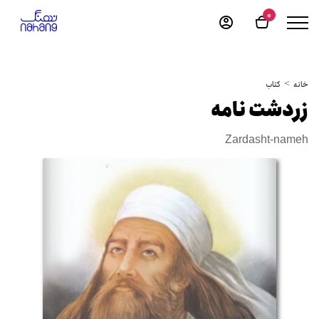
0
خانه
کتاب
زردشت نامه
Zardasht-nameh