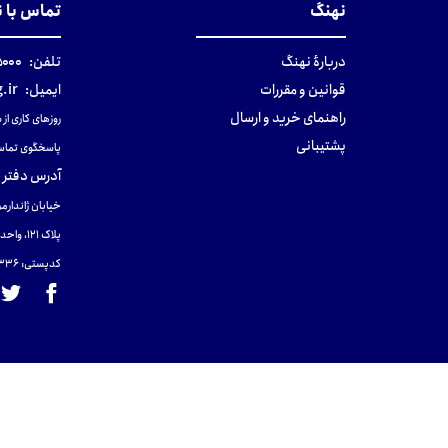
نهنگ
تماس با 
دربارهٔ نهنگ
تلفن:
۰-۰۲۱
قوانین و مقررات
ایمیل:
.ir
راهنمای خرید و ارسال
روزهای کاری از ساعت ۹ صب
پشتیبانی
پاسخگوی تماس
آدرس دفتر 
خیابان ژاندارمر
پلاک 121، واحد ۴.
کدپستی: 131465433۶