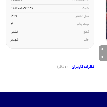
تعداد صفحات
60 صفحه
شابک
9786008099437
سال انتشار
1399
نوبت چاپ
3
قطع
خشتی
جلد
شومیز
0
0
نظرات کاربران
(0 نظر)