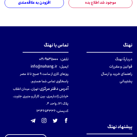
موجود شد اطلاع بده
افزودن به علاقه‌مندی
نهنگ
تماس با نهنگ
دربارهٔ نهنگ
تلفن:
۹۱۰۳۵۰۰۰-۰۲۱
قوانین و مقررات
ایمیل:
info@nahang.ir
راهنمای خرید و ارسال
روزهای کاری از ساعت ۹ صبح تا ۵ عصر
پشتیبانی
پاسخگوی تماس شما هستیم.
آدرس دفتر مرکزی
:
تهران، میدان انقلاب
خیابان ژاندارمری، بین کارگر و منیری جاوید،
پلاک 121، واحد ۴.
کدپستی: 131465433۶
پیشنهاد نهنگ