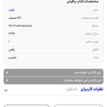
مشخصات کتاب پافیلی
ناشر
ثالث
تعداد صفحات
146 صفحه
شابک
9786004055505
سال انتشار
1399
نوبت چاپ
1
قطع
رقعی
جلد
شومیز
0
این کتاب را خوانده‌ام.
0
این کتاب را می‌خواهم بخوانم.
نظرات کاربران
(0 نظر)