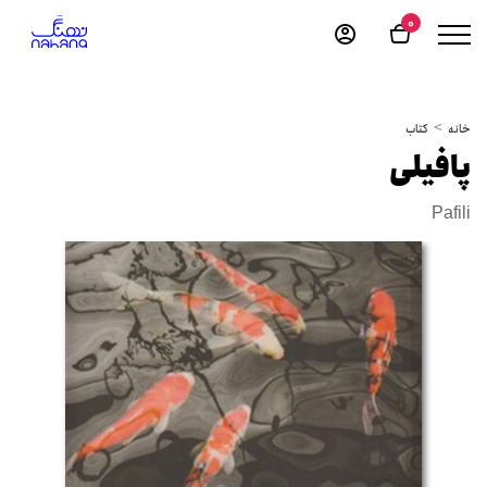
0
خانه
کتاب
پافیلی
Pafili