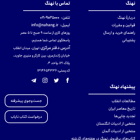
نهنگ
تماس با نهنگ
دربارهٔ نهنگ
تلفن:
۹۱۰۳۵۰۰۰-۰۲۱
قوانین و مقررات
ایمیل:
info@nahang.ir
راهنمای خرید و ارسال
روزهای کاری از ساعت ۹ صبح تا ۵ عصر
پشتیبانی
پاسخگوی تماس شما هستیم.
آدرس دفتر مرکزی
:
تهران، میدان انقلاب
خیابان ژاندارمری، بین کارگر و منیری جاوید،
پلاک 121، واحد ۴.
کدپستی: 131465433۶
پیشنهاد نهنگ
جست‌وجوی پیشرفته
مطالعات انقلاب
تاریخ معاصر ایران
تجدید چاپی‌ها
درخواست کتاب نایاب
منتخبی از ادبیات انگلستان
منتخبی از ادبیات آلمان
کتاب‌های پرفروش نهنگ در هفته‌های گذشته