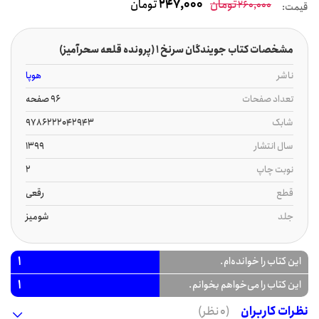
تومان
247,000
تومان
260,000
قیمت:
مشخصات کتاب جویندگان سرنخ 1 (پرونده قلعه سحرآمیز)
ناشر
هوپا
تعداد صفحات
96 صفحه
شابک
9786222042943
سال انتشار
1399
نوبت چاپ
2
قطع
رقعی
جلد
شومیز
1
این کتاب را خوانده‌ام.
1
این کتاب را می‌خواهم بخوانم.
نظرات کاربران
(0 نظر)