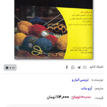
اشتراک‌ گذاری
0
(0)
نويسنده:
تریسی البار و
مترجم:
آرزو بناب
تومان
114,000
تومان
120,000
قیمت: