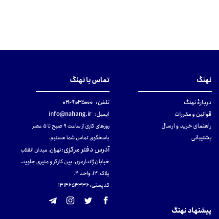
نهنگ
تماس با نهنگ
دربارهٔ نهنگ
تلفن:
۹۱۰۳۵۰۰۰-۰۲۱
قوانین و مقررات
ایمیل:
info@nahang.ir
راهنمای خرید و ارسال
روزهای کاری از ساعت ۹ صبح تا ۵ عصر
پشتیبانی
پاسخگوی تماس شما هستیم.
آدرس دفتر مرکزی
:
تهران، میدان انقلاب
خیابان ژاندارمری، بین کارگر و منیری جاوید،
پلاک 121، واحد ۴.
کدپستی: 131465433۶
پیشنهاد نهنگ