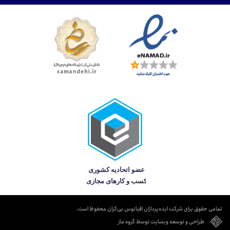
تمامی حقوق برای شرکت ایده‌پردازان اقیانوس بی‌کران محفوظ است.
طراحی و توسعه وبسایت توسط گروه ماز