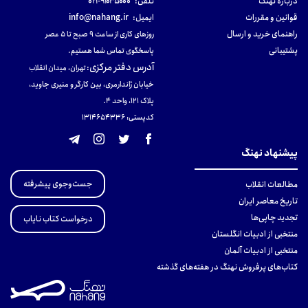
دربارهٔ نهنگ
تلفن:
۹۱۰۳۵۰۰۰-۰۲۱
قوانین و مقررات
ایمیل:
info@nahang.ir
راهنمای خرید و ارسال
روزهای کاری از ساعت ۹ صبح تا ۵ عصر
پشتیبانی
پاسخگوی تماس شما هستیم.
آدرس دفتر مرکزی
:
تهران، میدان انقلاب
خیابان ژاندارمری، بین کارگر و منیری جاوید،
پلاک 121، واحد ۴.
کدپستی: 131465433۶
پیشنهاد نهنگ
جست‌وجوی پیشرفته
مطالعات انقلاب
تاریخ معاصر ایران
تجدید چاپی‌ها
درخواست کتاب نایاب
منتخبی از ادبیات انگلستان
منتخبی از ادبیات آلمان
کتاب‌های پرفروش نهنگ در هفته‌های گذشته