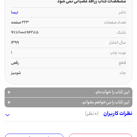
مشخصات کتاب زرافه عصبانی نمی شود
ناشر
تیسا
تعداد صفحات
223 صفحه
شابک
9786008942818
سال انتشار
1399
نوبت چاپ
1
قطع
رقعی
جلد
شومیز
0
این کتاب را خوانده‌ام.
0
این کتاب را می‌خواهم بخوانم.
نظرات کاربران
(0 نظر)