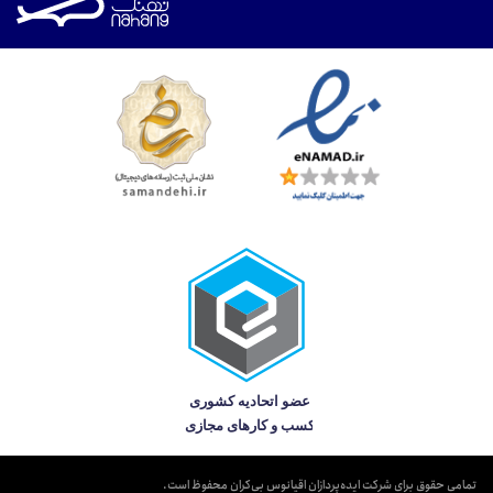
تمامی حقوق برای شرکت ایده‌پردازان اقیانوس بی‌کران محفوظ است.