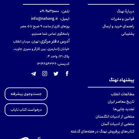
دربارهٔ نهنگ
تلفن:
۹۱۰۳۵۰۰۰-۰۲۱
قوانین و مقررات
ایمیل:
info@nahang.ir
راهنمای خرید و ارسال
روزهای کاری از ساعت ۹ صبح تا ۵ عصر
پشتیبانی
پاسخگوی تماس شما هستیم.
آدرس دفتر مرکزی
:
تهران، میدان انقلاب
خیابان ژاندارمری، بین کارگر و منیری جاوید،
پلاک 121، واحد ۴.
کدپستی: 131465433۶
پیشنهاد نهنگ
جست‌وجوی پیشرفته
مطالعات انقلاب
تاریخ معاصر ایران
تجدید چاپی‌ها
درخواست کتاب نایاب
منتخبی از ادبیات انگلستان
منتخبی از ادبیات آلمان
کتاب‌های پرفروش نهنگ در هفته‌های گذشته