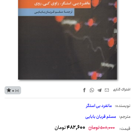
اشتراک‌ گذاری
0
(0)
نويسنده:
مانفرد بی استگر
مترجم:
مسلم قربان بابایی
تومان
482,600
تومان
508,000
قیمت: