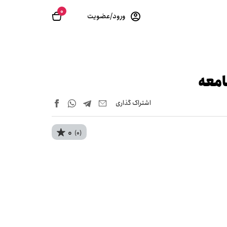
0
ورود/عضویت
امعه
اشتراک‌ گذاری
0
(0)