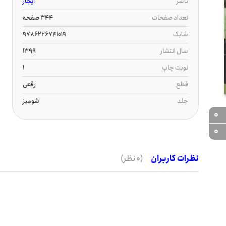
ناشر
ایجاز
تعداد صفحات
344 صفحه
شابک
9786226741019
سال انتشار
1399
نوبت چاپ
1
قطع
رقعی
جلد
شومیز
0
0
نظرات کاربران
(0 نظر)