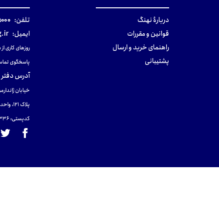
دربارهٔ نهنگ
تلفن:
۰-۰۲۱
قوانین و مقررات
ایمیل:
.ir
راهنمای خرید و ارسال
روزهای کاری از ساعت ۹ صب
پشتیبانی
پاسخگوی تماس
آدرس دفتر 
خیابان ژاندارمر
پلاک 121، واحد ۴.
کدپستی: 131465433۶