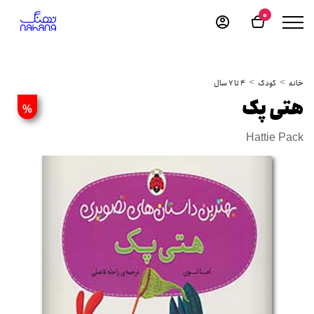
0
خانه
کودک
4 تا 7 سال
هتی پک
%
Hattie Pack