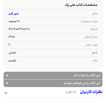
مشخصات کتاب هتی پک
ناشر
شهر قلم
تعداد صفحات
20 صفحه
شابک
9786003201828
سال انتشار
1398
نوبت چاپ
2
قطع
خشتی
جلد
شومیز
0
این کتاب را خوانده‌ام.
0
این کتاب را می‌خواهم بخوانم.
نظرات کاربران
(0 نظر)