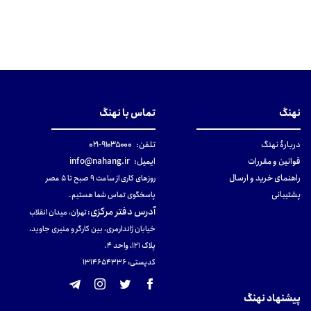
نهنگ
تماس با نهنگ
دربارهٔ نهنگ
تلفن:
۹۱۰۳۵۰۰۰-۰۲۱
قوانین و مقررات
ایمیل:
info@nahang.ir
راهنمای خرید و ارسال
روزهای کاری از ساعت ۹ صبح تا ۵ عصر
پشتیبانی
پاسخگوی تماس شما هستیم.
آدرس دفتر مرکزی
:
تهران، میدان انقلاب
خیابان ژاندارمری، بین کارگر و منیری جاوید،
پلاک 121، واحد ۴.
کدپستی: 131465433۶
پیشنهاد نهنگ