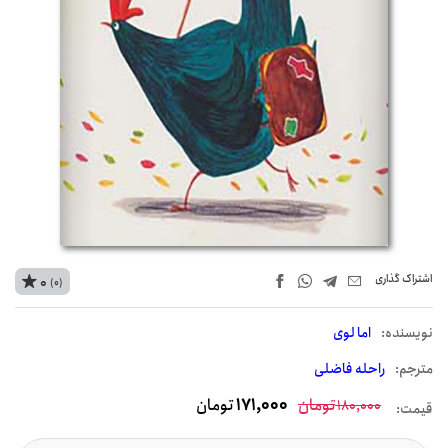
اشتراک‌ گذاری
0
(0)
نويسنده:
اما لوی
مترجم:
راحله فاضلی
تومان
171,000
تومان
180,000
قیمت: