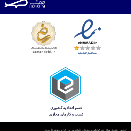
تمامی حقوق برای شرکت ایده‌پردازان اقیانوس بی‌کران محفوظ است.