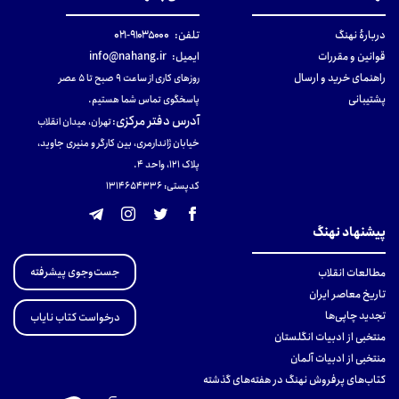
دربارهٔ نهنگ
تلفن:
۹۱۰۳۵۰۰۰-۰۲۱
قوانین و مقررات
ایمیل:
info@nahang.ir
راهنمای خرید و ارسال
روزهای کاری از ساعت ۹ صبح تا ۵ عصر
پشتیبانی
پاسخگوی تماس شما هستیم.
آدرس دفتر مرکزی
:
تهران، میدان انقلاب
خیابان ژاندارمری، بین کارگر و منیری جاوید،
پلاک 121، واحد ۴.
کدپستی: 131465433۶
پیشنهاد نهنگ
جست‌وجوی پیشرفته
مطالعات انقلاب
تاریخ معاصر ایران
تجدید چاپی‌ها
درخواست کتاب نایاب
منتخبی از ادبیات انگلستان
منتخبی از ادبیات آلمان
کتاب‌های پرفروش نهنگ در هفته‌های گذشته