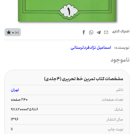
اشتراک‌ گذاری
0
(0)
نويسنده:
اسماعیل نژادفردلرستانی
ناموجود
مشخصات کتاب تمرین خط تحریری (4جلدی)
ناشر
تهران
تعداد صفحات
240 صفحه
شابک
9782000025986
سال انتشار
1396
نوبت چاپ
11