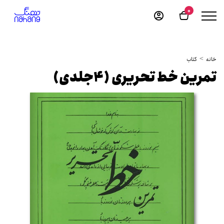
0
خانه
کتاب
تمرین خط تحریری (4جلدی)