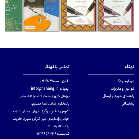
نهنگ
تماس با نهنگ
دربارهٔ نهنگ
تلفن:
۹۱۰۳۵۰۰۰-۰۲۱
قوانین و مقررات
ایمیل:
info@nahang.ir
راهنمای خرید و ارسال
روزهای کاری از ساعت ۹ صبح تا ۵ عصر
پشتیبانی
پاسخگوی تماس شما هستیم.
آدرس دفتر مرکزی
:
تهران، میدان انقلاب
خیابان ژاندارمری، بین کارگر و منیری جاوید،
پلاک 121، واحد ۴.
کدپستی: 131465433۶