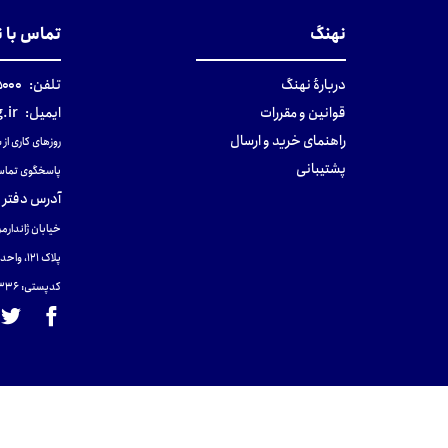
نهنگ
تماس با 
دربارهٔ نهنگ
تلفن:
۰-۰۲۱
قوانین و مقررات
ایمیل:
.ir
راهنمای خرید و ارسال
روزهای کاری از ساعت ۹ صب
پشتیبانی
پاسخگوی تماس
آدرس دفتر 
خیابان ژاندارمر
پلاک 121، واحد ۴.
کدپستی: 131465433۶