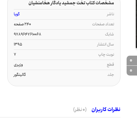
مشخصات کتاب تخت جمشید یادگار هخامنشیان
ناشر
گویا
تعداد صفحات
240 صفحه
شابک
9789647610068
سال انتشار
1395
نوبت چاپ
7
0
قطع
وزیری
0
جلد
گالینگور
نظرات کاربران
(0 نظر)