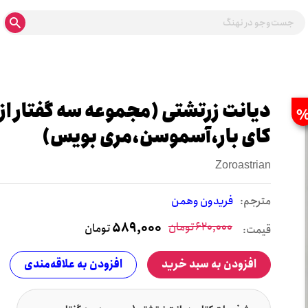
دیانت زرتشتی (مجموعه سه گفتار از
کای بار،آسموسن،مری بویس)
Zoroastrian
مترجم:
فریدون وهمن
620,000
تومان
589,000
تومان
قیمت:
افزودن به سبد خرید
افزودن به علاقه‌مندی