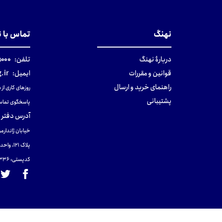
نهنگ
تماس با 
دربارهٔ نهنگ
تلفن:
۰-۰۲۱
قوانین و مقررات
ایمیل:
.ir
راهنمای خرید و ارسال
روزهای کاری از ساعت ۹ صب
پشتیبانی
پاسخگوی تماس
آدرس دفتر 
خیابان ژاندارمر
پلاک 121، واحد ۴.
کدپستی: 131465433۶