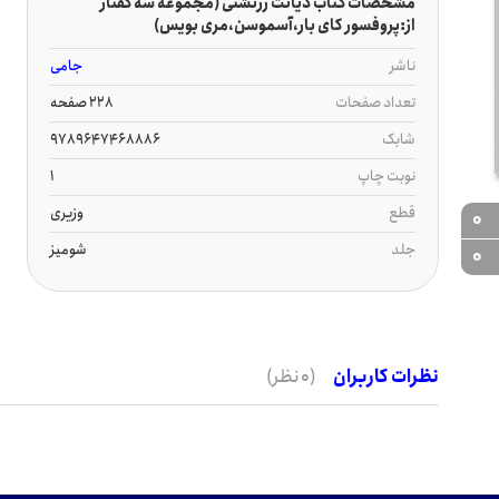
مشخصات کتاب دیانت زرتشتی (مجموعه سه گفتار
از:پروفسور کای بار،آسموسن،مری بویس)
ناشر
جامی
تعداد صفحات
228 صفحه
شابک
9789647468886
نوبت چاپ
1
قطع
وزیری
0
جلد
شومیز
0
نظرات کاربران
(0 نظر)