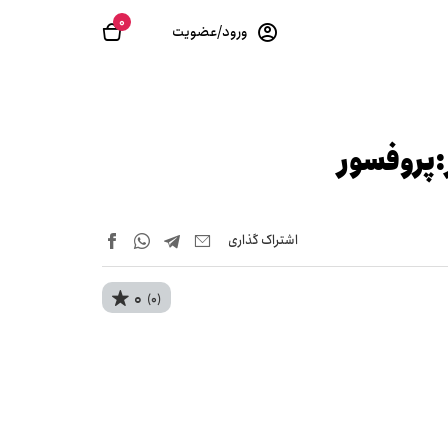
0
ورود/عضویت
:پروفسور
اشتراک‌ گذاری
0
(0)