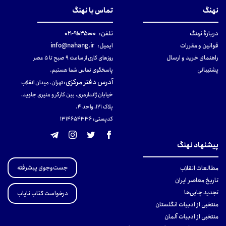
نهنگ
تماس با نهنگ
دربارهٔ نهنگ
تلفن:
۹۱۰۳۵۰۰۰-۰۲۱
قوانین و مقررات
ایمیل:
info@nahang.ir
راهنمای خرید و ارسال
روزهای کاری از ساعت ۹ صبح تا ۵ عصر
پشتیبانی
پاسخگوی تماس شما هستیم.
آدرس دفتر مرکزی
:
تهران، میدان انقلاب
خیابان ژاندارمری، بین کارگر و منیری جاوید،
پلاک 121، واحد ۴.
کدپستی: 131465433۶
پیشنهاد نهنگ
جست‌وجوی پیشرفته
مطالعات انقلاب
تاریخ معاصر ایران
تجدید چاپی‌ها
درخواست کتاب نایاب
منتخبی از ادبیات انگلستان
منتخبی از ادبیات آلمان