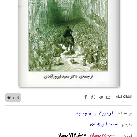
اشتراک‌ گذاری
0
(0)
نويسنده:
فریدریش ویلهلم نیچه
مترجم:
سعید فیروزآبادی
تومان
712,500
تومان
750,000
قیمت: