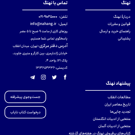
نهنگ
تماس با نهنگ
دربارهٔ نهنگ
تلفن:
۹۱۰۳۵۰۰۰-۰۲۱
قوانین و مقررات
ایمیل:
info@nahang.ir
راهنمای خرید و ارسال
روزهای کاری از ساعت ۹ صبح تا ۵ عصر
پشتیبانی
پاسخگوی تماس شما هستیم.
آدرس دفتر مرکزی
:
تهران، میدان انقلاب
خیابان ژاندارمری، بین کارگر و منیری جاوید،
پلاک 121، واحد ۴.
کدپستی: 131465433۶
پیشنهاد نهنگ
جست‌وجوی پیشرفته
مطالعات انقلاب
تاریخ معاصر ایران
تجدید چاپی‌ها
درخواست کتاب نایاب
منتخبی از ادبیات انگلستان
منتخبی از ادبیات آلمان
کتاب‌های پرفروش نهنگ در هفته‌های گذشته