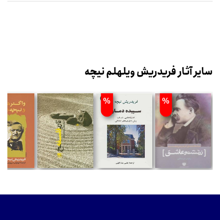
سایر آثار فریدریش ویلهلم نیچه
%
%