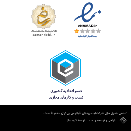
تمامی حقوق برای شرکت ایده‌پردازان اقیانوس بی‌کران محفوظ است.
طراحی و توسعه وبسایت توسط گروه ماز