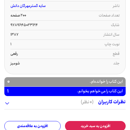
ناشر
سایه گسترمهرگان دانش
تعداد صفحات
200 صفحه
شابک
9789645023124
سال انتشار
1387
نوبت چاپ
1
قطع
رقعی
جلد
شومیز
0
این کتاب را خوانده‌ام.
1
این کتاب را می‌خواهم بخوانم.
نظرات کاربران
(0 نظر)
افزودن به سبد خرید
افزودن به علاقه‌مندی