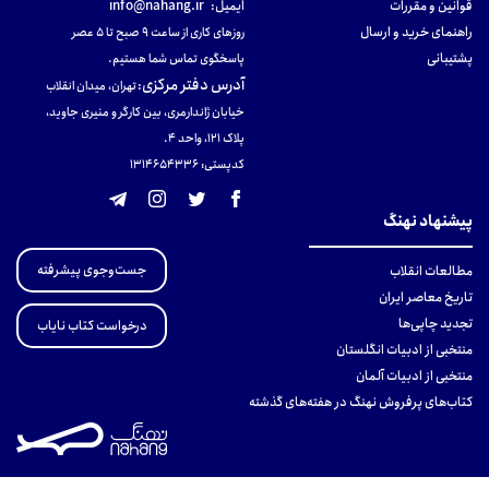
قوانین و مقررات
ایمیل:
info@nahang.ir
راهنمای خرید و ارسال
روزهای کاری از ساعت ۹ صبح تا ۵ عصر
پشتیبانی
پاسخگوی تماس شما هستیم.
آدرس دفتر مرکزی
:
تهران، میدان انقلاب
خیابان ژاندارمری، بین کارگر و منیری جاوید،
پلاک 121، واحد ۴.
کدپستی: 131465433۶
پیشنهاد نهنگ
جست‌وجوی پیشرفته
مطالعات انقلاب
تاریخ معاصر ایران
تجدید چاپی‌ها
درخواست کتاب نایاب
منتخبی از ادبیات انگلستان
منتخبی از ادبیات آلمان
کتاب‌های پرفروش نهنگ در هفته‌های گذشته