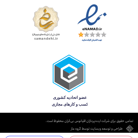
تمامی حقوق برای شرکت ایده‌پردازان اقیانوس بی‌کران محفوظ است.
طراحی و توسعه وبسایت توسط گروه ماز