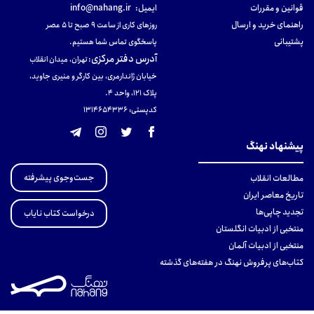
قوانین و مقررات
ایمیل:
info@nahang.ir
راهنمای خرید و ارسال
روزهای کاری از ساعت ۹ صبح تا ۵ عصر
پشتیبانی
پاسخگوی تماس شما هستیم.
آدرس دفتر مرکزی
:
تهران، میدان انقلاب
خیابان ژاندارمری، بین کارگر و منیری جاوید،
پلاک 121، واحد ۴.
کدپستی: 131465433۶
پیشنهاد نهنگ
جست‌وجوی پیشرفته
مطالعات انقلاب
تاریخ معاصر ایران
تجدید چاپی‌ها
درخواست کتاب نایاب
منتخبی از ادبیات انگلستان
منتخبی از ادبیات آلمان
کتاب‌های پرفروش نهنگ در هفته‌های گذشته