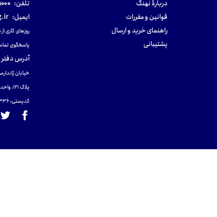
دربارهٔ نهنگ
تلفن:
۰-۰۲۱
قوانین و مقررات
ایمیل:
.ir
راهنمای خرید و ارسال
روزهای کاری از ساعت ۹ صب
پشتیبانی
پاسخگوی تماس
آدرس دفتر 
خیابان ژاندارمر
پلاک 121، واحد ۴.
کدپستی: 131465433۶