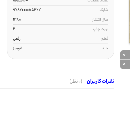
تعداد صفحات
160 صفحه
شابک
9782000055327
سال انتشار
1388
نوبت چاپ
2
قطع
رقعی
جلد
شومیز
0
0
نظرات کاربران
(0 نظر)