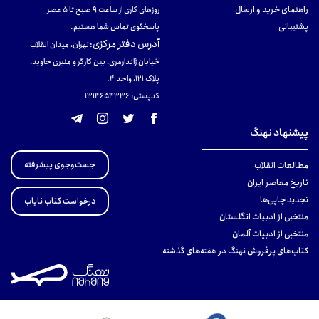
راهنمای خرید و ارسال
روزهای کاری از ساعت ۹ صبح تا ۵ عصر
پشتیبانی
پاسخگوی تماس شما هستیم.
آدرس دفتر مرکزی
:
تهران، میدان انقلاب
خیابان ژاندارمری، بین کارگر و منیری جاوید،
پلاک 121، واحد ۴.
کدپستی: 131465433۶
پیشنهاد نهنگ
جست‌وجوی پیشرفته
مطالعات انقلاب
تاریخ معاصر ایران
تجدید چاپی‌ها
درخواست کتاب نایاب
منتخبی از ادبیات انگلستان
منتخبی از ادبیات آلمان
کتاب‌های پرفروش نهنگ در هفته‌های گذشته