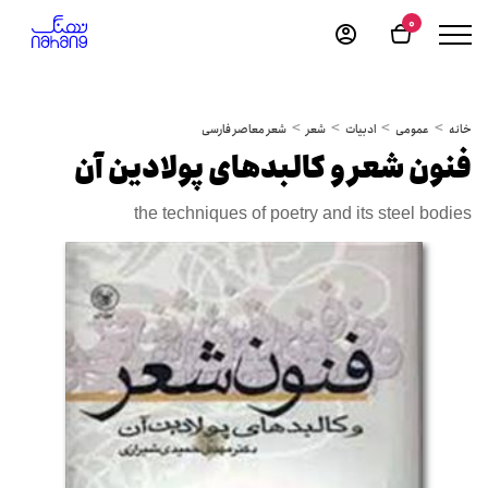
0
خانه
عمومی
ادبیات
شعر
شعر معاصر فارسی
فنون شعر و کالبدهای پولادین آن
the techniques of poetry and its steel bodies