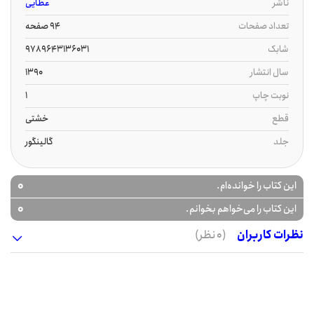
ناشر
عطایی
تعداد صفحات
94 صفحه
شابک
9789643136031
سال انتشار
1390
نوبت چاپ
1
قطع
خشتی
جلد
گالینگور
0
این کتاب را خوانده‌ام.
0
این کتاب را می‌خواهم بخوانم.
نظرات کاربران
(0 نظر)