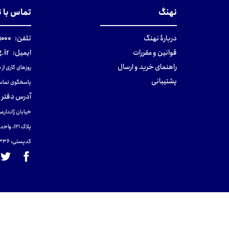
نهنگ
تماس با 
دربارهٔ نهنگ
تلفن:
۰-۰۲۱
قوانین و مقررات
ایمیل:
.ir
راهنمای خرید و ارسال
روزهای کاری از ساعت ۹ صب
پشتیبانی
پاسخگوی تماس
آدرس دفتر 
خیابان ژاندارمر
پلاک 121، واحد ۴.
کدپستی: 131465433۶