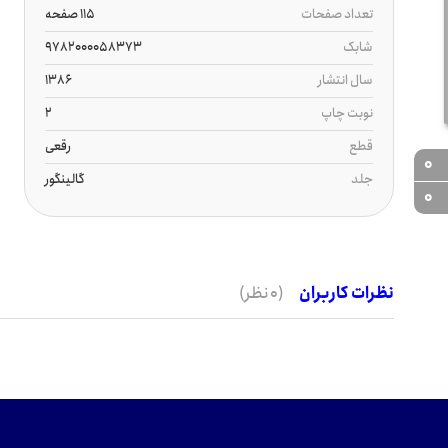
تعداد صفحات
115 صفحه
شابک
9782000058373
سال انتشار
1386
نوبت چاپ
2
قطع
رقعی
0
جلد
گالینگور
0
نظرات کاربران
(0 نظر)