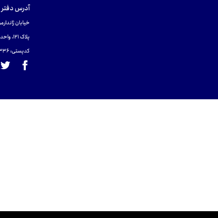
آدرس دفتر 
خیابان ژاندارمر
پلاک 121، واحد ۴.
کدپستی: 131465433۶