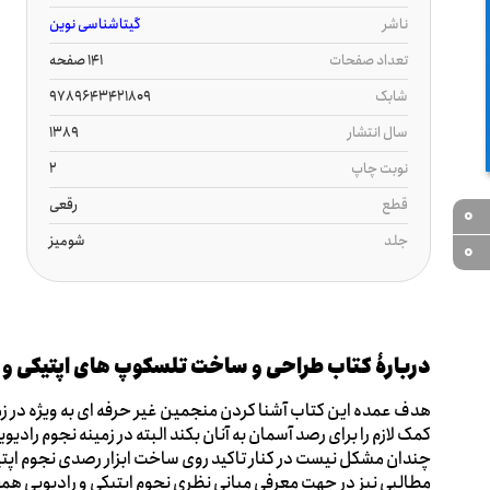
ناشر
گیتاشناسی نوین
تعداد صفحات
141 صفحه
شابک
9789643421809
سال انتشار
1389
نوبت چاپ
2
قطع
رقعی
0
جلد
شومیز
0
دربارۀ کتاب طراحی و ساخت تلسکوپ های اپتیکی و 
هدف عمده این کتاب آشنا کردن منجمین غیر حرفه ای به ویژه در ز
کمک لازم را برای رصد آسمان به آنان بکند البته در زمینه نجوم را
چندان مشکل نیست در کنار تاکید روی ساخت ابزار رصدی نجوم اپ
مطالبی نیز در جهت معرفی مبانی نظری نجوم اپتیکی و رادیویی همچ