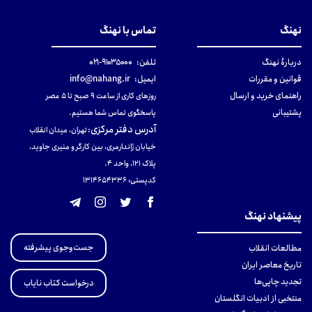
نهنگ
تماس با نهنگ
دربارهٔ نهنگ
تلفن:
۹۱۰۳۵۰۰۰-۰۲۱
قوانین و مقررات
ایمیل:
info@nahang.ir
راهنمای خرید و ارسال
روزهای کاری از ساعت ۹ صبح تا ۵ عصر
پشتیبانی
پاسخگوی تماس شما هستیم.
آدرس دفتر مرکزی
:
تهران، میدان انقلاب
خیابان ژاندارمری، بین کارگر و منیری جاوید،
پلاک 121، واحد ۴.
کدپستی: 131465433۶
پیشنهاد نهنگ
جست‌وجوی پیشرفته
مطالعات انقلاب
تاریخ معاصر ایران
تجدید چاپی‌ها
درخواست کتاب نایاب
منتخبی از ادبیات انگلستان