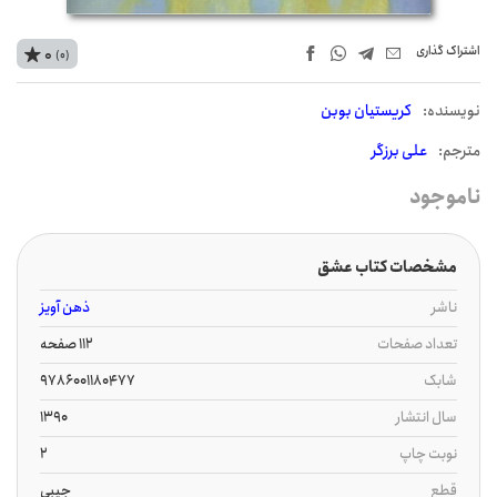
اشتراک‌ گذاری
0
(0)
نويسنده:
کریستیان بوبن
مترجم:
علی برزگر
ناموجود
مشخصات کتاب عشق
ناشر
ذهن آویز
تعداد صفحات
112 صفحه
شابک
9786001180477
سال انتشار
1390
نوبت چاپ
2
قطع
جیبی