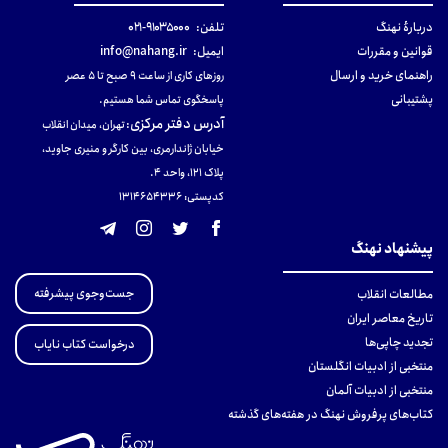
دربارهٔ نهنگ
تلفن:
۹۱۰۳۵۰۰۰-۰۲۱
قوانین و مقررات
ایمیل:
info@nahang.ir
راهنمای خرید و ارسال
روزهای کاری از ساعت ۹ صبح تا ۵ عصر
پشتیبانی
پاسخگوی تماس شما هستیم.
آدرس دفتر مرکزی
:
تهران، میدان انقلاب
خیابان ژاندارمری، بین کارگر و منیری جاوید،
پلاک 121، واحد ۴.
کدپستی: 131465433۶
پیشنهاد نهنگ
جست‌وجوی پیشرفته
مطالعات انقلاب
تاریخ معاصر ایران
تجدید چاپی‌ها
درخواست کتاب نایاب
منتخبی از ادبیات انگلستان
منتخبی از ادبیات آلمان
کتاب‌های پرفروش نهنگ در هفته‌های گذشته