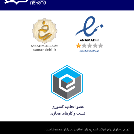
تمامی حقوق برای شرکت ایده‌پردازان اقیانوس بی‌کران محفوظ است.