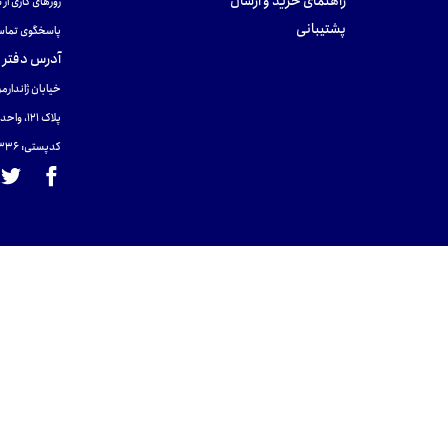
راهنمای خرید و ارسال
روزهای کاری از ساعت ۹ صب
پشتیبانی
پاسخگوی تماس
آدرس دفتر 
خیابان ژاندارمر
پلاک 121، واحد ۴.
کدپستی: 131465433۶