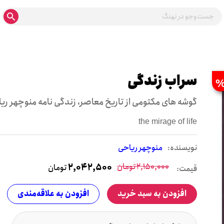
سراب زندگی
گ‍وش‍ه ه‍ای م‍ک‍ت‍وم‍ی از ت‍اری‍خ م‍ع‍اص‍ر، زن‍دگ‍ی ن‍ام‍ه م‍ن‍وچ‍ه‍ر ری
the mirage of life
نويسنده:
منوچهر ریاحی
2,150,000
تومان
2,042,500
تومان
قیمت:
افزودن به سبد خرید
افزودن به علاقه‌مندی