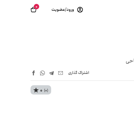
0
ورود/عضویت
‍اح‍ی
اشتراک‌ گذاری
0
(0)