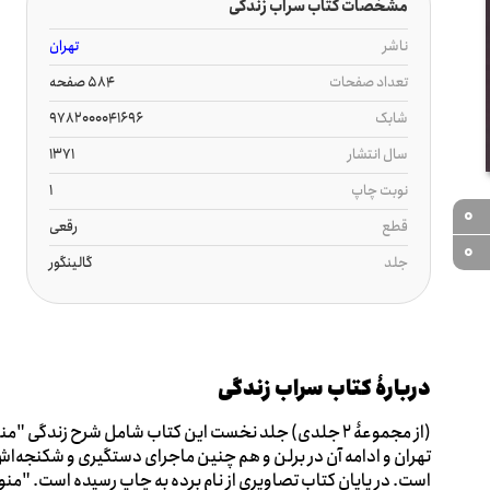
مشخصات کتاب سراب زندگی
ناشر
تهران
تعداد صفحات
584 صفحه
شابک
9782000041696
سال انتشار
1371
نوبت چاپ
1
0
قطع
رقعی
0
جلد
گالینگور
دربارۀ کتاب سراب زندگی
(از مجموعۀ 2 جلدی) جلد نخست این کتاب شامل شرح زندگ
تهران و ادامه آن در برلن و هم چنین ماجرای دستگیری و شکنجه‌ا
است. در پایان کتاب تصاویری از نام برده به چاپ رسیده است. "منو