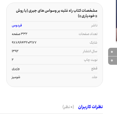
مشخصات کتاب راه غلبه بر وسواس های جبری (با روش
«خودیاری»)
ناشر
فردوس
تعداد صفحات
332 صفحه
شابک
9789643203177
سال انتشار
1392
0
نوبت چاپ
2
0
قطع
وزیری
جلد
شومیز
نظرات کاربران
(0 نظر)