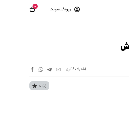
0
ورود/عضویت
وش
اشتراک‌ گذاری
0
(0)