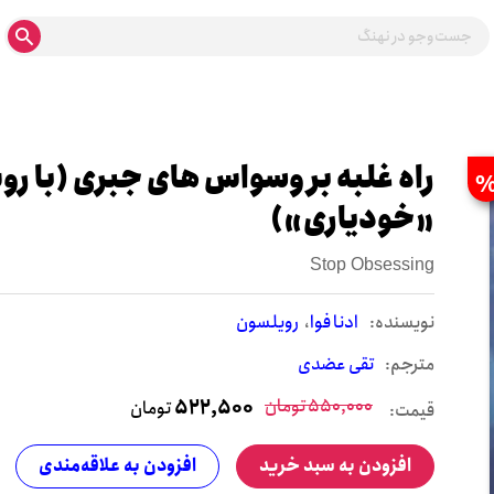
راه غلبه بر وسواس های جبری (با ر
«خودیاری»)
Stop Obsessing
نويسنده:
ادنا فوا
رویلسون
مترجم:
تقی عضدی
550,000
تومان
522,500
تومان
قیمت:
افزودن به سبد خرید
افزودن به علاقه‌مندی