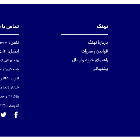
تومان
نهنگ
تماس با 
دربارهٔ نهنگ
تلفن:
۰-۰۲۱
قوانین و مقررات
ایمیل:
.ir
راهنمای خرید و ارسال
روزهای کاری از ساعت ۹ صب
پشتیبانی
پاسخگوی تماس
آدرس دفتر 
خیابان ژاندارمر
پلاک 121، واحد ۴.
کدپستی: 131465433۶