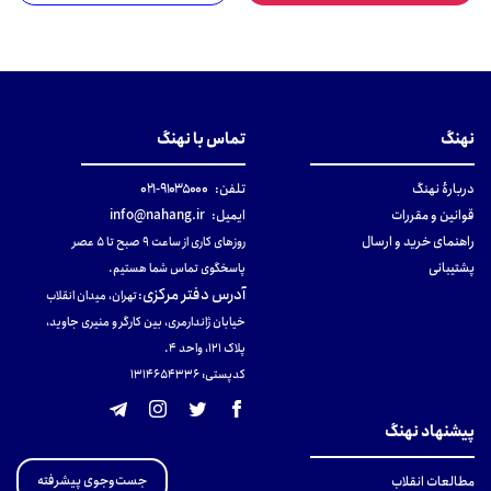
نهنگ
تماس با نهنگ
دربارهٔ نهنگ
تلفن:
۹۱۰۳۵۰۰۰-۰۲۱
قوانین و مقررات
ایمیل:
info@nahang.ir
راهنمای خرید و ارسال
روزهای کاری از ساعت ۹ صبح تا ۵ عصر
پشتیبانی
پاسخگوی تماس شما هستیم.
آدرس دفتر مرکزی
:
تهران، میدان انقلاب
خیابان ژاندارمری، بین کارگر و منیری جاوید،
پلاک 121، واحد ۴.
کدپستی: 131465433۶
پیشنهاد نهنگ
جست‌وجوی پیشرفته
مطالعات انقلاب