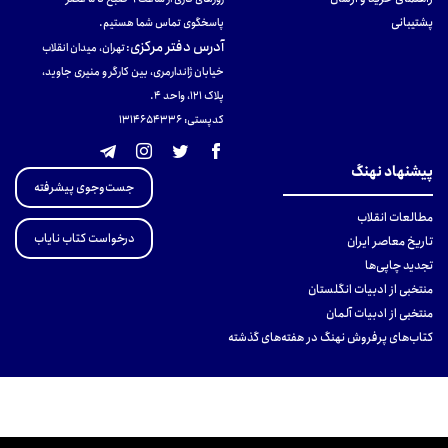
پشتیبانی
پاسخگوی تماس شما هستیم.
آدرس دفتر مرکزی
:
تهران، میدان انقلاب
خیابان ژاندارمری، بین کارگر و منیری جاوید،
پلاک 121، واحد ۴.
کدپستی: 131465433۶
پیشنهاد نهنگ
جست‌وجوی پیشرفته
مطالعات انقلاب
درخواست کتاب نایاب
تاریخ معاصر ایران
تجدید چاپی‌ها
منتخبی از ادبیات انگلستان
منتخبی از ادبیات آلمان
کتاب‌های پرفروش نهنگ در هفته‌های گذشته