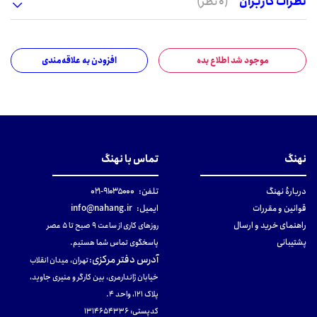
نظرات کاربران
(0 نظر)
موجود شد اطلاع بده
افزودن به علاقه‌مندی
نهنگ
تماس با نهنگ
دربارهٔ نهنگ
تلفن:
۹۱۰۳۵۰۰۰-۰۲۱
قوانین و مقررات
ایمیل:
info@nahang.ir
راهنمای خرید و ارسال
روزهای کاری از ساعت ۹ صبح تا ۵ عصر
پشتیبانی
پاسخگوی تماس شما هستیم.
آدرس دفتر مرکزی
:
تهران، میدان انقلاب
خیابان ژاندارمری، بین کارگر و منیری جاوید،
پلاک 121، واحد ۴.
کدپستی: 131465433۶