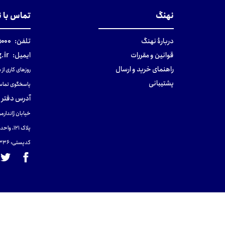
نهنگ
تماس با 
دربارهٔ نهنگ
تلفن:
۰-۰۲۱
قوانین و مقررات
ایمیل:
.ir
راهنمای خرید و ارسال
روزهای کاری از ساعت ۹ صب
پشتیبانی
پاسخگوی تماس
آدرس دفتر 
خیابان ژاندارمر
پلاک 121، واحد ۴.
کدپستی: 131465433۶