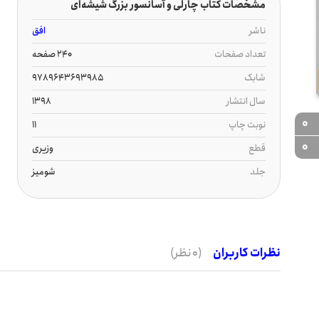
مشخصات کتاب چارلی و آسانسور بزرگ شیشه‌ای
ناشر
افق
تعداد صفحات
240 صفحه
شابک
9789643693985
سال انتشار
1398
0
نوبت چاپ
11
0
قطع
وزیری
جلد
شومیز
نظرات کاربران
(0 نظر)