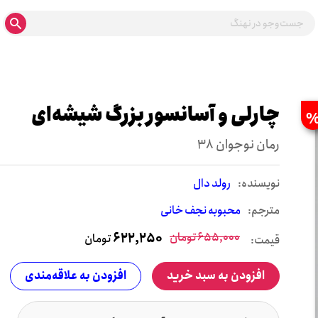
چارلی و آسانسور بزرگ شیشه‌ای
رمان نوجوان 38
نويسنده:
رولد دال
مترجم:
محبوبه نجف خانی
655,000
تومان
622,250
تومان
قیمت:
افزودن به سبد خرید
افزودن به علاقه‌مندی