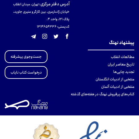
آدرس دفتر مرکزی
:
تهران، میدان انقلاب
خیابان ژاندارمری، بین کارگر و منیری جاوید،
پلاک 121، واحد ۴.
کدپستی: 131465433۶
پیشنهاد نهنگ
جست‌وجوی پیشرفته
مطالعات انقلاب
تاریخ معاصر ایران
تجدید چاپی‌ها
درخواست کتاب نایاب
منتخبی از ادبیات انگلستان
منتخبی از ادبیات آلمان
کتاب‌های پرفروش نهنگ در هفته‌های گذشته