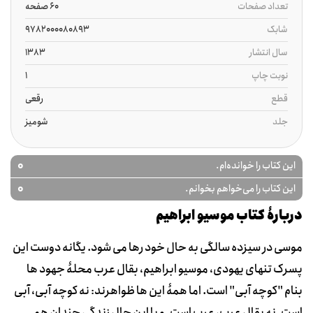
تعداد صفحات
60 صفحه
شابک
9782000080893
سال انتشار
1383
نوبت چاپ
1
قطع
رقعی
جلد
شومیز
0
این کتاب را خوانده‌ام.
0
این کتاب را می‌خواهم بخوانم.
دربارۀ کتاب موسیو ابراهیم
موسی در سیزده سالگی به حال خود رها می شود. یگانه دوست این
پسرک تنهای یهودی، موسیو ابراهیم، بقال عرب محلۀ جهود ها
بنام "کوچه آبی" است. اما همۀ این ها ظواهرند: نه کوچه آبی، آبی
است. نه بقال عرب، عرب است. و با این حال زندگی چندان هم