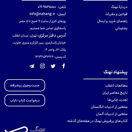
دربارهٔ نهنگ
تلفن:
۹۱۰۳۵۰۰۰-۰۲۱
قوانین و مقررات
ایمیل:
info@nahang.ir
راهنمای خرید و ارسال
روزهای کاری از ساعت ۹ صبح تا ۵ عصر
پشتیبانی
پاسخگوی تماس شما هستیم.
آدرس دفتر مرکزی
:
تهران، میدان انقلاب
خیابان ژاندارمری، بین کارگر و منیری جاوید،
پلاک 121، واحد ۴.
کدپستی: 131465433۶
پیشنهاد نهنگ
جست‌وجوی پیشرفته
مطالعات انقلاب
تاریخ معاصر ایران
تجدید چاپی‌ها
درخواست کتاب نایاب
منتخبی از ادبیات انگلستان
منتخبی از ادبیات آلمان
کتاب‌های پرفروش نهنگ در هفته‌های گذشته