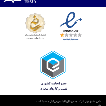
تمامی حقوق برای شرکت ایده‌پردازان اقیانوس بی‌کران محفوظ است.