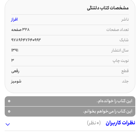
مشخصات کتاب دلتنگی
ناشر
افراز
تعداد صفحات
328 صفحه
شابک
9789647640992
سال انتشار
1391
نوبت چاپ
3
قطع
رقعی
جلد
شومیز
0
این کتاب را خوانده‌ام.
0
این کتاب را می‌خواهم بخوانم.
نظرات کاربران
(0 نظر)