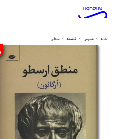
خانه
عمومی
فلسفه
منطق
%