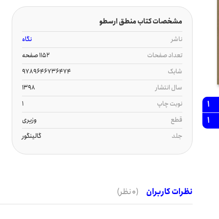
مشخصات کتاب منطق ارسطو
ناشر
نگاه
تعداد صفحات
1152 صفحه
شابک
9789646736474
سال انتشار
1398
1
نوبت چاپ
1
1
قطع
وزیری
جلد
گالینگور
نظرات کاربران
(0 نظر)