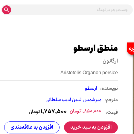
منطق ارسطو
ارگانون
Aristotelis Organon persice
نويسنده:
ارسطو
مترجم:
میرشمس الدین ادیب سلطانی
1,850,000
تومان
1,757,500
تومان
قیمت:
افزودن به سبد خرید
افزودن به علاقه‌مندی