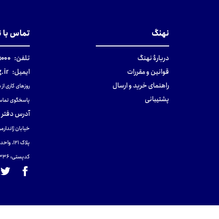
مان
تومان
تومان
نهنگ
تماس با 
دربارهٔ نهنگ
تلفن:
۰-۰۲۱
قوانین و مقررات
ایمیل:
.ir
راهنمای خرید و ارسال
روزهای کاری از ساعت ۹ صب
پشتیبانی
پاسخگوی تماس
آدرس دفتر 
خیابان ژاندارمر
پلاک 121، واحد ۴.
کدپستی: 131465433۶