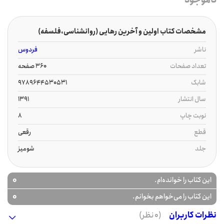
مشخصات کتاب اولین و آخرین رهایی (روانشناسی،فلسفه)
ناشر
فردوس
تعداد صفحات
360 صفحه
شابک
9789644530531
سال انتشار
1391
نوبت چاپ
8
قطع
رقعی
جلد
شومیز
0
این کتاب را خوانده‌ام.
0
این کتاب را می‌خواهم بخوانم.
نظرات کاربران
(0 نظر)