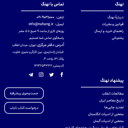
نهنگ
تماس با نهنگ
دربارهٔ نهنگ
تلفن:
۹۱۰۳۵۰۰۰-۰۲۱
قوانین و مقررات
ایمیل:
info@nahang.ir
راهنمای خرید و ارسال
روزهای کاری از ساعت ۹ صبح تا ۵ عصر
پشتیبانی
پاسخگوی تماس شما هستیم.
آدرس دفتر مرکزی
:
تهران، میدان انقلاب
خیابان ژاندارمری، بین کارگر و منیری جاوید،
پلاک 121، واحد ۴.
کدپستی: 131465433۶
پیشنهاد نهنگ
جست‌وجوی پیشرفته
مطالعات انقلاب
تاریخ معاصر ایران
تجدید چاپی‌ها
درخواست کتاب نایاب
منتخبی از ادبیات انگلستان
منتخبی از ادبیات آلمان
کتاب‌های پرفروش نهنگ در هفته‌های گذشته