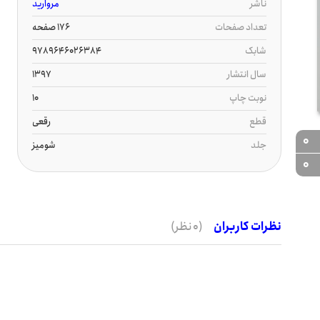
ناشر
مروارید
تعداد صفحات
176 صفحه
شابک
9789646026384
سال انتشار
1397
نوبت چاپ
10
قطع
رقعی
0
جلد
شومیز
0
نظرات کاربران
(0 نظر)