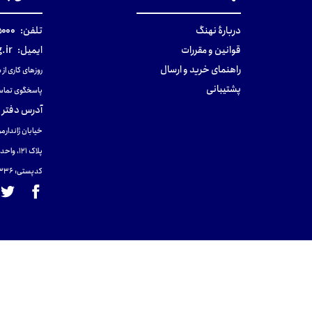
دربارهٔ نهنگ
تلفن:
۰-۰۲۱
قوانین و مقررات
ایمیل:
.ir
راهنمای خرید و ارسال
روزهای کاری از ساعت ۹ صب
پشتیبانی
پاسخگوی تماس
آدرس دفتر 
خیابان ژاندارمر
پلاک 121، واحد ۴.
کدپستی: 131465433۶