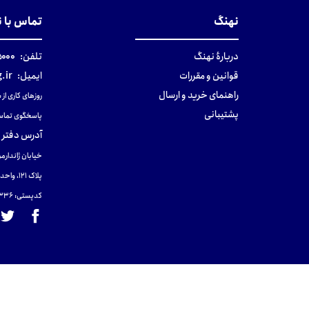
نهنگ
تماس با 
دربارهٔ نهنگ
تلفن:
۰-۰۲۱
قوانین و مقررات
ایمیل:
.ir
راهنمای خرید و ارسال
روزهای کاری از ساعت ۹ صب
پشتیبانی
پاسخگوی تماس
آدرس دفتر 
خیابان ژاندارمر
پلاک 121، واحد ۴.
کدپستی: 131465433۶