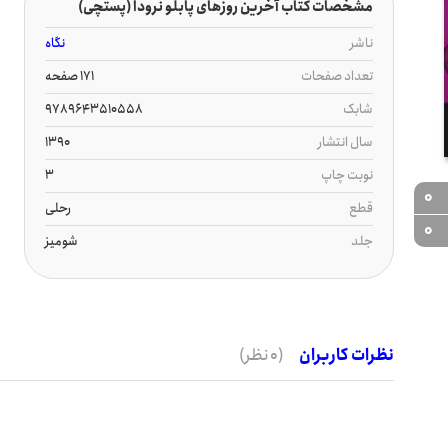
مشخصات کتاب آخرین روزهای پابلو نرودا (پستچی)
ناشر
نگاه
تعداد صفحات
171 صفحه
شابک
9789643510558
سال انتشار
1390
نوبت چاپ
3
0
قطع
رحلی
0
جلد
شومیز
نظرات کاربران
(0 نظر)