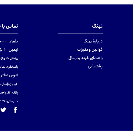
تومان
نهنگ
تماس با 
دربارهٔ نهنگ
تلفن:
۰-۰۲۱
قوانین و مقررات
ایمیل:
.ir
راهنمای خرید و ارسال
روزهای کاری از ساعت ۹ صب
پشتیبانی
پاسخگوی تماس
آدرس دفتر 
خیابان ژاندارمر
پلاک 121، واحد ۴.
کدپستی: 131465433۶