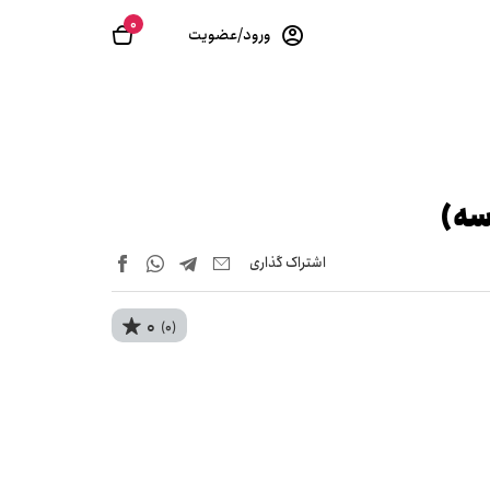
0
ورود/عضویت
سه)
اشتراک‌ گذاری
0
(0)