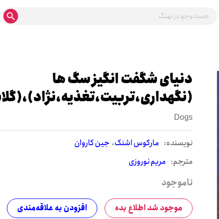
دنیای شگفت انگیز سگ ها
(نگهداری،تربیت،تغذیه،نژاد)،(گلا
Dogs
نويسنده:
مارکوس اشنک
جین کاروان
مترجم:
مریم نوروزی
ناموجود
موجود شد اطلاع بده
افزودن به علاقه‌مندی