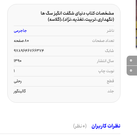
مشخصات کتاب دنیای شگفت انگیز سگ ها
(نگهداری،تربیت،تغذیه،نژاد)،(گلاسه)
ناشر
جاجرمی
تعداد صفحات
80 صفحه
شابک
9789646766374
0
سال انتشار
1390
0
نوبت چاپ
1
قطع
رحلی
جلد
گالینگور
نظرات کاربران
(0 نظر)