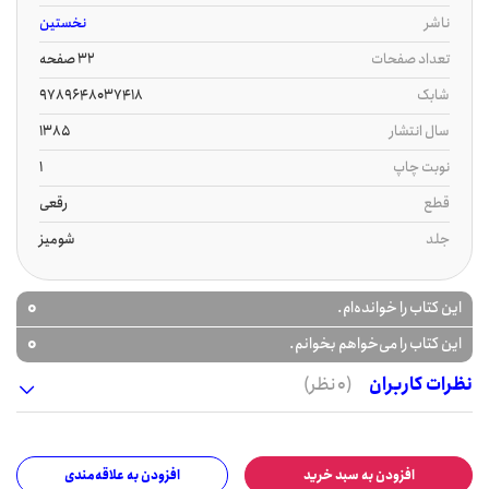
ناشر
نخستین
تعداد صفحات
32 صفحه
شابک
9789648037418
سال انتشار
1385
نوبت چاپ
1
قطع
رقعی
جلد
شومیز
0
این کتاب را خوانده‌ام.
0
این کتاب را می‌خواهم بخوانم.
نظرات کاربران
(0 نظر)
افزودن به سبد خرید
افزودن به علاقه‌مندی