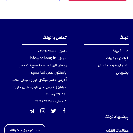
نهنگ
تماس با نهنگ
دربارهٔ نهنگ
تلفن:
۹۱۰۳۵۰۰۰-۰۲۱
قوانین و مقررات
ایمیل:
info@nahang.ir
راهنمای خرید و ارسال
روزهای کاری از ساعت ۹ صبح تا ۵ عصر
پشتیبانی
پاسخگوی تماس شما هستیم.
آدرس دفتر مرکزی
:
تهران، میدان انقلاب
خیابان ژاندارمری، بین کارگر و منیری جاوید،
پلاک 121، واحد ۴.
کدپستی: 131465433۶
پیشنهاد نهنگ
جست‌وجوی پیشرفته
مطالعات انقلاب