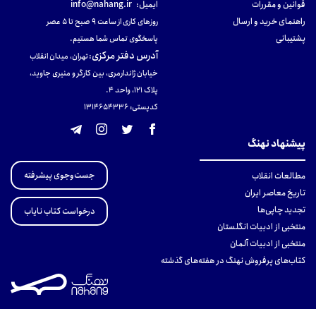
قوانین و مقررات
ایمیل:
info@nahang.ir
راهنمای خرید و ارسال
روزهای کاری از ساعت ۹ صبح تا ۵ عصر
پشتیبانی
پاسخگوی تماس شما هستیم.
آدرس دفتر مرکزی
:
تهران، میدان انقلاب
خیابان ژاندارمری، بین کارگر و منیری جاوید،
پلاک 121، واحد ۴.
کدپستی: 131465433۶
پیشنهاد نهنگ
جست‌وجوی پیشرفته
مطالعات انقلاب
تاریخ معاصر ایران
تجدید چاپی‌ها
درخواست کتاب نایاب
منتخبی از ادبیات انگلستان
منتخبی از ادبیات آلمان
کتاب‌های پرفروش نهنگ در هفته‌های گذشته