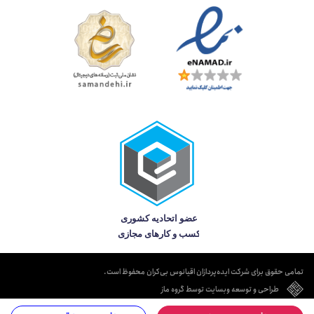
تمامی حقوق برای شرکت ایده‌پردازان اقیانوس بی‌کران محفوظ است.
طراحی و توسعه وبسایت توسط گروه ماز