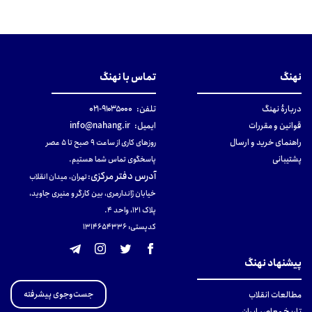
نهنگ
تماس با نهنگ
دربارهٔ نهنگ
تلفن:
۹۱۰۳۵۰۰۰-۰۲۱
قوانین و مقررات
ایمیل:
info@nahang.ir
راهنمای خرید و ارسال
روزهای کاری از ساعت ۹ صبح تا ۵ عصر
پشتیبانی
پاسخگوی تماس شما هستیم.
آدرس دفتر مرکزی
:
تهران، میدان انقلاب
خیابان ژاندارمری، بین کارگر و منیری جاوید،
پلاک 121، واحد ۴.
کدپستی: 131465433۶
پیشنهاد نهنگ
جست‌وجوی پیشرفته
مطالعات انقلاب
تاریخ معاصر ایران