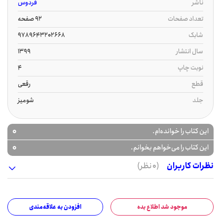
ناشر
فردوس
تعداد صفحات
92 صفحه
شابک
9789643202668
سال انتشار
1399
نوبت چاپ
4
قطع
رقعی
جلد
شومیز
0
این کتاب را خوانده‌ام.
0
این کتاب را می‌خواهم بخوانم.
نظرات کاربران
(0 نظر)
موجود شد اطلاع بده
افزودن به علاقه‌مندی